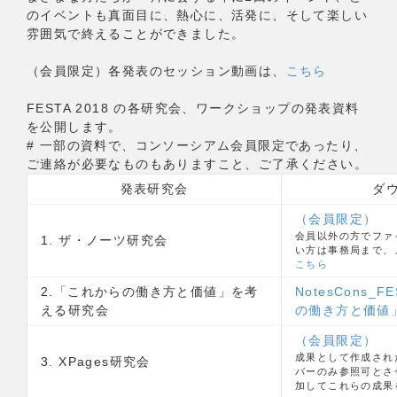
のイベントも真面目に、熱心に、活発に、そして楽しい
雰囲気で終えることができました。
（会員限定）各発表のセッション動画は、
こちら
FESTA 2018 の各研究会、ワークショップの発表資料
を公開します。
# 一部の資料で、コンソーシアム会員限定であったり、
ご連絡が必要なものもありますこと、ご了承ください。
発表研究会
ダ
（会員限定）
会員以外の方でファ
1. ザ・ノーツ研究会
い方は事務局まで、
こちら
2.「これからの働き方と価値」を考
NotesCons_
える研究会
の働き方と価値
（会員限定）
成果として作成され
3. XPages研究会
バーのみ参照可とさ
加してこれらの成果