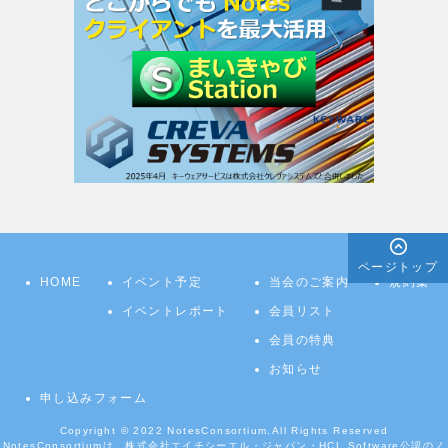
ページトップ
HOME
イベント予定
当会のご案内
規約集
イベントレポート
会員リスト
会員の特典
お知らせ
申し込みフォーム
Copyright © 2022
NotesConsortium.
All Rights Reserved
NotesConsortiumは、株式会社エイチシーエル・ジャパン・HCL Software公認のノ