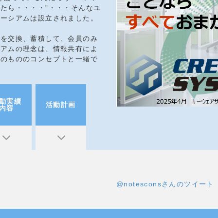
たら・・・・”・・・そんなユ
ソーシアムは設立されました。
ウを交換、蓄積して、会員のみ
シアムの理念は、情報共有によ
そのもののコンセプトと一緒で
動実績
活動計画
内容
@notesconsさんのツイート