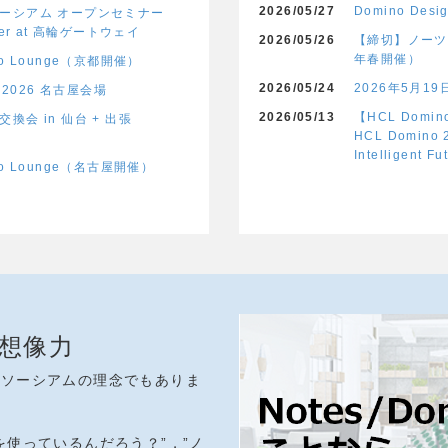
2026/05/27
Domino De
ーシアム オープンセミナー
mer at 高輪ゲートウェイ
2026/05/26
【締切】ノーツ
年春開催）
o Lounge（京都開催）
2026/05/24
2026年5月19日
b 2026 名古屋会場
2026/05/13
【HCL Dom
換会 in 仙台 + 出張
HCL Domino 2
Intelligent Fu
no Lounge（名古屋開催）
想像力
ンソーシアムの理念でもありま
を使っているんだろう？”，”ノ