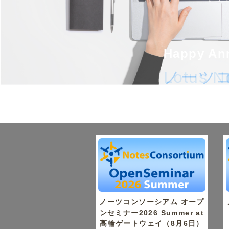
Happy Ann
Happy Ann
Lotus
ノーツ
ノーツコンソーシアム オープ
ンセミナー2026 Summer at
高輪ゲートウェイ（8月6日）