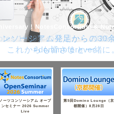
iversary ! NotesConsortium & No
iversary ! NotesConsortium & No
 Notes 1989年の登場から20
コンソーシアム発足からの30
これからも皆さまと一緒に
#dominoforever
ノーツコンソーシアム オープ
第5回Domino Lounge（
ンセミナー 2026 Summer
都開催）8月28日
Live