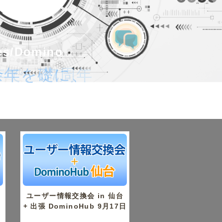
tes/Domino
tes/Domino
26年で、37周年
余年を礎に、
。
京
ユーザー情報交換会 in 仙台
+ 出張 DominoHub 9月17日