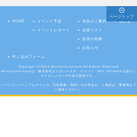
ページトップ
HOME
イベント予定
当会のご案内
規約集
イベントレポート
会員リスト
会員の特典
お知らせ
申し込みフォーム
Copyright © 2022
NotesConsortium.
All Rights Reserved
NotesConsortiumは、株式会社エイチシーエル・ジャパン・HCL Software公認のノ
ーツドミノユーザの為の団体です。
ノーツコンソーシアムサイトの、広告掲載（有料）のお申込み・ご相談は、事務局まで
ご連絡ください。