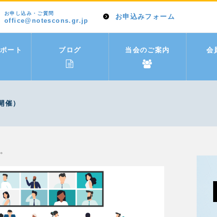
お申し込み・ご質問
お申込みフォーム
office@notescons.gr.jp
ポート
ブログ
当会のご案内
会
開催）
す。