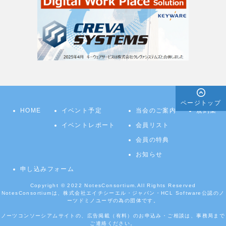
ページトップ
HOME
イベント予定
当会のご案内
規約集
イベントレポート
会員リスト
会員の特典
お知らせ
申し込みフォーム
Copyright © 2022
NotesConsortium.
All Rights Reserved
NotesConsortiumは、株式会社エイチシーエル・ジャパン・HCL Software公認のノ
ーツドミノユーザの為の団体です。
ノーツコンソーシアムサイトの、広告掲載（有料）のお申込み・ご相談は、事務局まで
ご連絡ください。