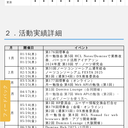
●
●
●
●
●
●
●
●
●
●
●
更新
２．活動実績詳細
月
開催日
イベント
第176回理事会
01/16(木)
月一勉強会 第5回 HCL Notes/Dominoで業務改
1
月
01/21(火)
善、バーコード活用アイデアソン
01/23(木)
2024年度 第10回 ザ・ノーツ研究会
02/13(木)
第31回ノーツコンソーシアム通常総会
2
月
02/13(木)
ノーツコンソーシアム FESTA 2025
02/20(木)
第1回（通算34回）DX推進委員会
03/13(木)
第177回理事会（オンライン）
3
月
03/25(木)
月一勉強会 第6回 Web APIの勉強（第1回）
フィードバック
第1回 Domino Lounge（合同開催）
04/17(木)
4
月
月一勉強会 第7回 Web APIの勉強（第2回）・
04/22(火)
はじめてノーツを使う方へ
第1回 HP委員会、ユーザー情報交換会打合せ
05/14(水)
第178回理事会（会場・オンライン）
05/15(木)
第2回（通算35回）DX推進委員会
5
月
05/20(火)
月一勉強会 第8回 HCL Nomad for web
05/27(火)
browsers 操作・アプリ開発体験
05/30(金)
第2回 Domino Lounge（大阪開催）
06/19(木)
Domino Hub 2025（1日目）