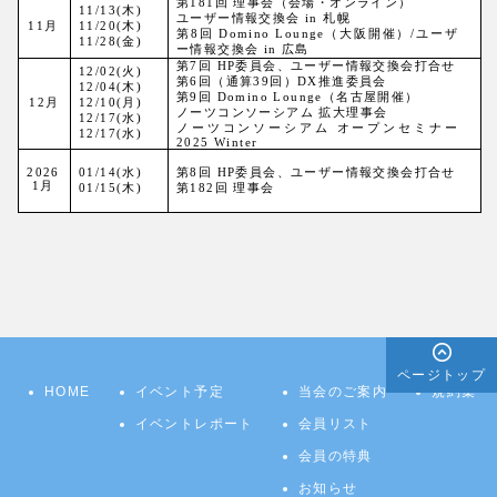
第181回 理事会（会場・オンライン）
11/13(木)
ユーザー情報交換会 in 札幌
11
月
11/20(木)
第8回 Domino Lounge（大阪開催）/ユーザ
11/28(金)
ー情報交換会 in 広島
第7回 HP委員会、ユーザー情報交換会打合せ
12/02(火)
第6回（通算39回）DX推進委員会
12/04(木)
第9回 Domino Lounge（名古屋開催）
12
月
12/10(月)
ノーツコンソーシアム 拡大理事会
12/17(水)
ノーツコンソーシアム オープンセミナー
12/17(水)
2025 Winter
2026
01/14(水)
第8回 HP委員会、ユーザー情報交換会打合せ
1月
01/15(木)
第182回 理事会
ページトップ
HOME
イベント予定
当会のご案内
規約集
イベントレポート
会員リスト
会員の特典
お知らせ