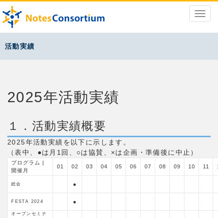
活動実績
2025年活動実績
１．活動実績概要
2025年活動実績を以下に示します。
（表中、●は月1回、○は協賛、×は企画・準備後に中止）
プログラム
|
01
02
03
04
05
06
07
08
09
10
11
開催月
●
総会
●
FESTA 2024
オープンセミナ