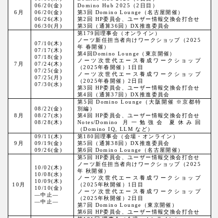
06/20(金)
Domino Hub 2025（2日目）
6
月
06/20(金)
第3回 Domino Lounge（名古屋開催）
06/26(木)
第2回 HP委員会、ユーザー情報交換会打合せ
06/30(月)
第3回（通算36回）DX推進委員会
第179回理事会（オンライン）
ノーツ新任担当者向けワークショップ（2025
07/10(木)
年 春開催）
07/17(木)
第4回Domino Lounge（東京開催）
07/18(金)
ノーツ次世代エース養成ワークショップ
7
月
07/24(木)
（2025年春開催）1日目
07/25(金)
ノーツ次世代エース養成ワークショップ
07/25(月)
（2025年春開催）2日目
07/30(水)
第3回 HP委員会、ユーザー情報交換会打合せ
第4回（通算37回）DX推進委員会
第5回 Domino Lounge（大阪開催 ※京都特
08/22(金)
別編）
8
月
08/27(水)
第4回 HP委員会、ユーザー情報交換会打合せ
08/28(木)
Notes/Domino 月一勉強会 夏休み回
（Domino IQ, LLM など）
09/11(木)
第180回理事会（会場・オンライン）
9
月
09/19(金)
第5回（通算38回）DX推進委員会
09/26(金)
第6回 Domino Lounge（名古屋開催）
第5回 HP委員会、ユーザー情報交換会打合せ
ノーツ新任担当者向けワークショップ（2025
10/02(木)
年 秋開催）
10/08(水)
ノーツ次世代エース養成ワークショップ
10/09(木)
10
月
（2025年秋開催）1日目
10/10(金)
ノーツ次世代エース養成ワークショップ
―中止―
（2025年秋開催）2日目
―中止―
第7回 Domino Lounge（東京開催）
第6回 HP委員会、ユーザー情報交換会打合せ