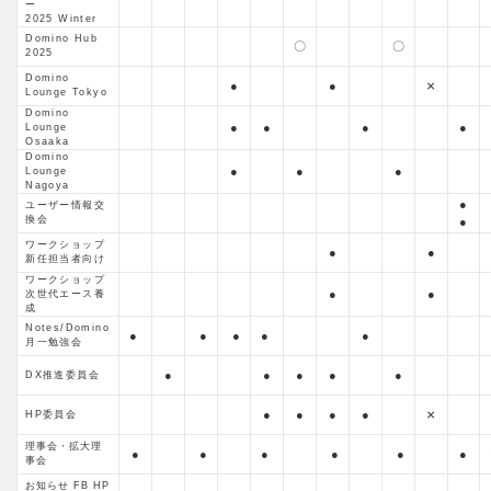
ー
2025 Winter
Domino Hub
〇
〇
2025
Domino
×
●
●
Lounge Tokyo
Domino
●
●
●
●
Lounge
Osaaka
Domino
●
●
●
Lounge
Nagoya
●
ユーザー情報交
換会
●
ワークショップ
●
●
新任担当者向け
ワークショップ
●
●
次世代エース養
成
Notes/Domino
●
●
●
●
●
月一勉強会
●
●
●
●
●
DX推進委員会
×
●
●
●
●
HP委員会
理事会・拡大理
●
●
●
●
●
●
事会
お知らせ
FB HP