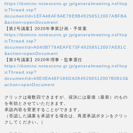
https://domino.notescons.gr.jp/generalmeeting.nsf/top
icThread.xsp?
documentId=1EFA48AF8AE78E9B49258512007ABFBA
&action=openDocument
【第2号議案】2020年事業計画・予算案
https://domino.notescons.gr.jp/generalmeeting.nsf/top
icThread.xsp?
documentId=A040B779AEAFE73F49258512007AE81C
&action=openDocument
【第3号議案】2020年理事・監事選任
https://domino.notescons.gr.jp/generalmeeting.nsf/top
icThread.xsp?
documentId=48E0EA48F186DA2849258512007B0810&
action=openDocument
クリックは複数回できますが、採決には最後（最新）のもの
を有効とさせていただきます。
承認内容を変更することができます。
（否認した議案を承認する場合は、再度承認ボタンをクリッ
クしてください。）