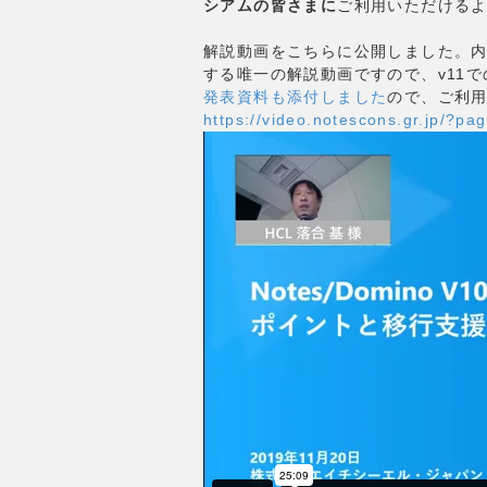
シアムの皆さまに
ご利用いただける
解説動画をこちらに公開しました。内
する唯一の解説動画ですので、v11
発表資料も添付しました
ので、ご利
https://video.notescons.gr.jp/?pa