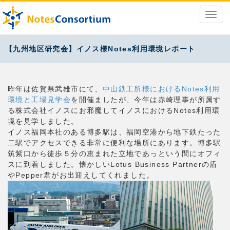
【九州地区研究会】イノス様Notes利用環境レポート
昨年は佐賀県武雄市にて、
中山鉄工所様におけるNotes利用
環境と工場見学会
を開催ましたが、今年は赤崎理事が所属す
る株式会社イノスにお邪魔してイノスにおけるNotes利用環
境を見学しました。
イノス福岡本社のある博多駅は、福岡空港から地下鉄たった
二駅でアクセスできる非常に便利な場所にあります。博多駅
筑紫口から徒歩５分の恵まれた立地であっという間にオフィ
スに到着しました。懐かしいLotus Business Partnerの盾
やPepper君がお出迎えしてくれました。