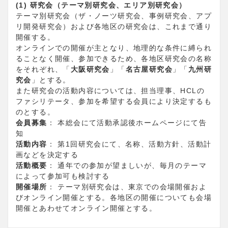
(1) 研究会（テーマ別研究会、エリア別研究会）
テーマ別研究会（ザ・ノーツ研究会、事例研究会、アプ
リ開発研究会）および各地区の研究会は、これまで通り
開催する。
オンラインでの開催が主となり、地理的な条件に縛られ
ることなく開催、参加できるため、各地区研究会の名称
をそれぞれ、「
大阪研究会
」「
名古屋研究会
」「
九州研
究会
」とする。
また研究会の活動内容については、担当理事、HCLの
ファシリテータ、参加を希望する会員により決定するも
のとする。
会員募集
： 本総会にて活動承認後ホームページにて告
知
活動内容
： 第1回研究会にて、名称、活動方針、活動計
画などを決定する
活動概要
： 通年での参加が望ましいが、毎月のテーマ
によって参加可も検討する
開催場所
： テーマ別研究会は、東京での会場開催およ
びオンライン開催とする。各地区の開催についても会場
開催とあわせてオンライン開催とする。