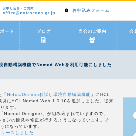
お申し込み・ご質問
お申込みフォーム
office@notescons.gr.jp
ポート
ブログ
当会のご案内
会
環境自動構築機能でNomad Webを利用可能にしました
た「
Notes/Dominoお試し環境自動構築機能
」にHCL
境の環境にHCL Nomad Web 1.0.10を追加しました。従来
あります。
待望の「Nomad Designer」が組み込まれていますので、
ケーションの開発や修正が行えるようになっています。そ
ようになっています。
0 をリリースしました